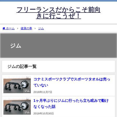
フリーランスだからこそ前向
きに行こうぜ！
ホーム
健康の事
ジム
ジム
ジムの記事一覧
コナミスポーツクラブでスポーツタオルは売っ
ていない
ジム
2018年11月7日
1ヶ月半ぶりにジムに行ったら立ち眩みで動け
なくなった話
ジム
2018年10月30日