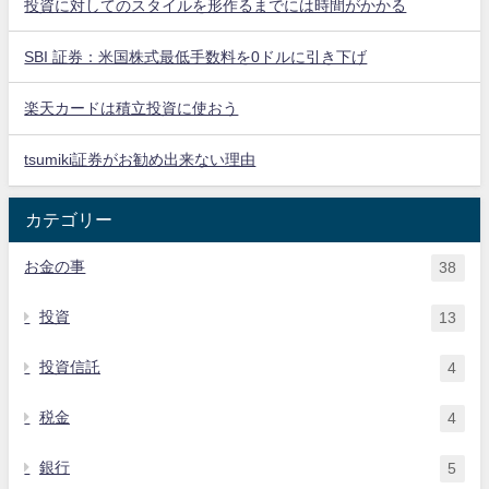
投資に対してのスタイルを形作るまでには時間がかかる
SBI 証券：米国株式最低手数料を0ドルに引き下げ
楽天カードは積立投資に使おう
tsumiki証券がお勧め出来ない理由
カテゴリー
お金の事
38
投資
13
投資信託
4
税金
4
銀行
5