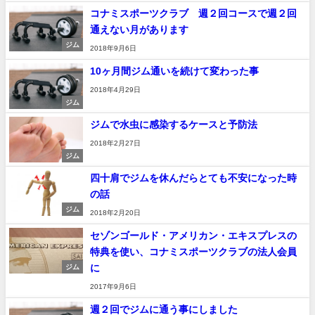
コナミスポーツクラブ 週２回コースで週２回
通えない月があります
ジム
2018年9月6日
10ヶ月間ジム通いを続けて変わった事
2018年4月29日
ジム
ジムで水虫に感染するケースと予防法
2018年2月27日
ジム
四十肩でジムを休んだらとても不安になった時
の話
ジム
2018年2月20日
セゾンゴールド・アメリカン・エキスプレスの
特典を使い、コナミスポーツクラブの法人会員
に
ジム
2017年9月6日
週２回でジムに通う事にしました