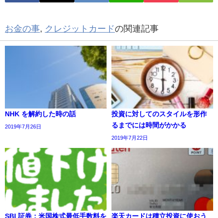
お金の事
,
クレジットカード
の関連記事
NHK を解約した時の話
投資に対してのスタイルを形作
るまでには時間がかかる
2019年7月26日
2019年7月22日
SBI 証券：米国株式最低手数料を
楽天カードは積立投資に使おう