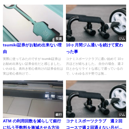
投資
ジム
tsumiki証券がお勧め出来ない理
10ヶ月間ジム通いを続けて変わ
由
った事
実際に使ってみたのですが tsumiki証券は
コナミスポーツクラブに通い始めて 10ヶ
お勧め出来ない証券会社だと感じました。
月ほどが経ちました。 自分の場合、週 2
いわゆる、表向き初心者向けの証券会社は
日とかなりライトな感じで通っているの
実は初心者向けで...
で、いわゆるガチ勢では無...
銀行
ジム
ATM の利用回数を減らして銀行
コナミスポーツクラブ 週２回
に払う手数料を激減させる方法
コースで週２回通えない月があ