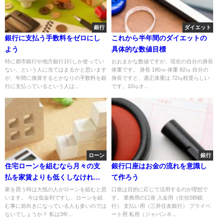
銀行
ダイエット
銀行に支払う手数料をゼロにし
これから半年間のダイエットの
よう
具体的な数値目標
特に都市銀行や地方銀行1行しか使ってい
おおまかな数値ですが、現在の自分の身長
ない、という人に当てはまるかと思います
体重です。 身長 180㎝ 体重 82㎏ 自分の
が、年間に換算するとかなりの手数料を銀
身長ですと、適正体重は 72㎏程度らしい
行に支払っているという人は...
です。10㎏オ...
ローン
銀行
住宅ローンを組むなら月々の支
銀行口座はお金の流れを意識し
払を家賃よりも低くしなければ
て作ろう
いけない理由
家を買う時は大抵の人がローンを組むと思
口座は目的に応じて活用するのが理想で
います。 今は低金利ですし、ローンを組
す。 業務用の口座 入金用（住信SBI銀
む事に前向きになっている人も多いのでは
行） 支払い用（三井住友銀行） プライベ
ないでしょうか？ 私は3年...
ート用 私用（ジャパンネ...