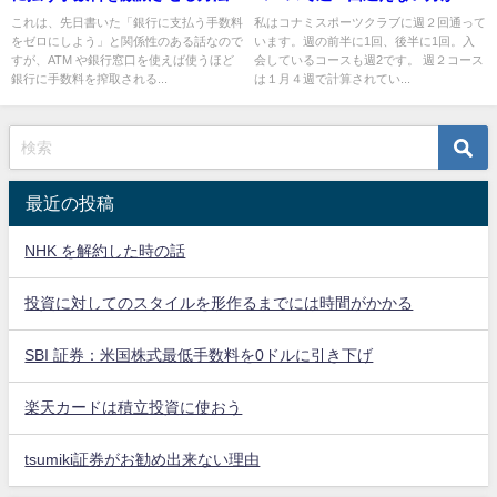
ります
これは、先日書いた「銀行に支払う手数料
私はコナミスポーツクラブに週２回通って
をゼロにしよう」と関係性のある話なので
います。週の前半に1回、後半に1回。入
すが、ATM や銀行窓口を使えば使うほど
会しているコースも週2です。 週２コース
銀行に手数料を搾取される...
は１月４週で計算されてい...
最近の投稿
NHK を解約した時の話
投資に対してのスタイルを形作るまでには時間がかかる
SBI 証券：米国株式最低手数料を0ドルに引き下げ
楽天カードは積立投資に使おう
tsumiki証券がお勧め出来ない理由